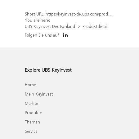
Short URL:
https://keyinvest-de.ubs.com/produkt/detail/index/isin/DE000UH4A737
You are here:
UBS KeyInvest Deutschland
Produktdetail
Folgen Sie uns auf
Explore UBS KeyInvest
Home
Mein KeyInvest
Märkte
Produkte
Themen
Service