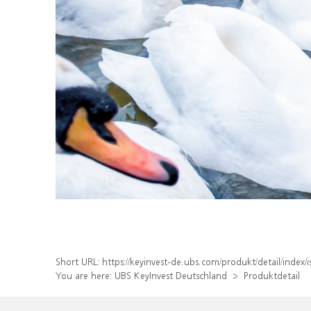
Short URL:
https://keyinvest-de.ubs.com/produkt/detail/inde
You are here:
UBS KeyInvest Deutschland
Produktdetail