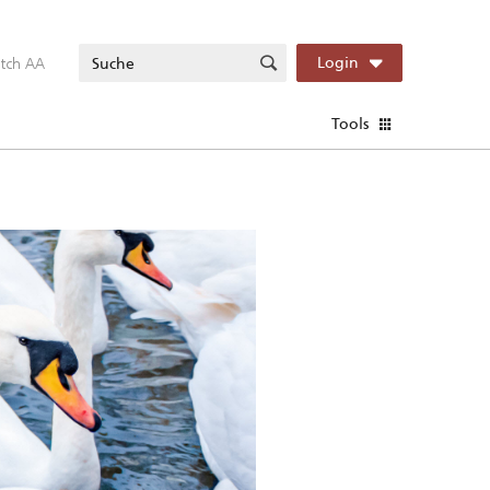
itch AA
Login
Tools