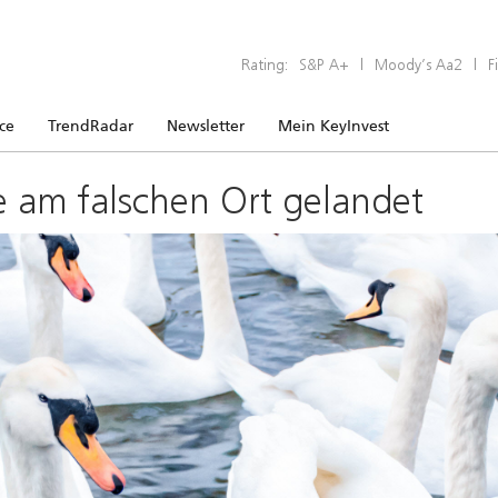
Rating:
S&P A+
|
Moody’s Aa2
|
F
ice
TrendRadar
Newsletter
Mein KeyInvest
e am falschen Ort gelandet