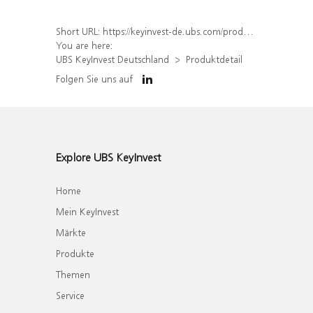
Short URL:
https://keyinvest-de.ubs.com/produkt/detail/index/isin/DE000UH3V0E1
You are here:
UBS KeyInvest Deutschland
Produktdetail
Folgen Sie uns auf
Explore UBS KeyInvest
Home
Mein KeyInvest
Märkte
Produkte
Themen
Service