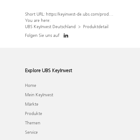
Short URL:
https://keyinvest-de.ubs.com/produkt/detail/index/isin/DE000UH3HE51
You are here:
UBS KeyInvest Deutschland
Produktdetail
Folgen Sie uns auf
Explore UBS KeyInvest
Home
Mein KeyInvest
Märkte
Produkte
Themen
Service