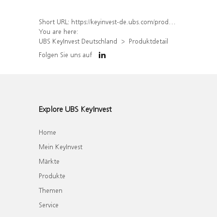
Short URL:
https://keyinvest-de.ubs.com/produkt/detail/index/isin/DE000UH3EPL7
You are here:
UBS KeyInvest Deutschland
Produktdetail
Folgen Sie uns auf
Explore UBS KeyInvest
Home
Mein KeyInvest
Märkte
Produkte
Themen
Service