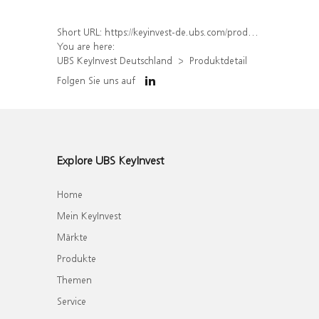
Short URL:
https://keyinvest-de.ubs.com/produkt/detail/index/isin/DE000UH36U19
You are here:
UBS KeyInvest Deutschland
Produktdetail
Folgen Sie uns auf
Explore UBS KeyInvest
Home
Mein KeyInvest
Märkte
Produkte
Themen
Service