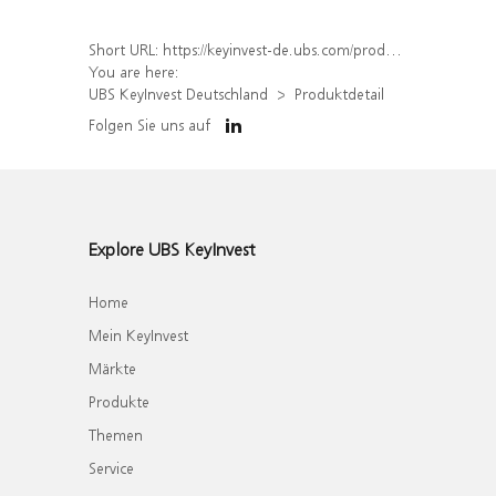
Short URL:
https://keyinvest-de.ubs.com/produkt/detail/index/isin/DE000UH2V042
You are here:
UBS KeyInvest Deutschland
Produktdetail
Folgen Sie uns auf
Explore UBS KeyInvest
Home
Mein KeyInvest
Märkte
Produkte
Themen
Service