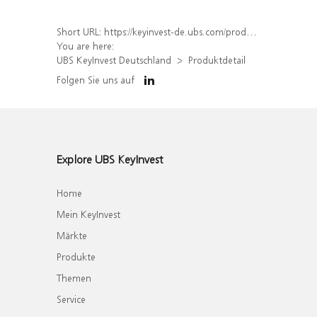
Short URL:
https://keyinvest-de.ubs.com/produkt/detail/index/isin/DE000UH2T6D5
You are here:
UBS KeyInvest Deutschland
Produktdetail
Folgen Sie uns auf
Explore UBS KeyInvest
Home
Mein KeyInvest
Märkte
Produkte
Themen
Service