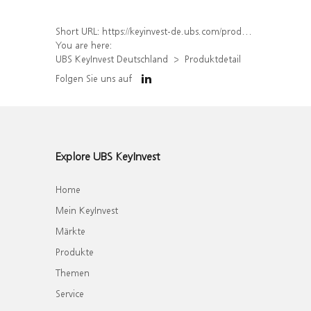
Short URL:
https://keyinvest-de.ubs.com/produkt/detail/index/isin/DE000UH2PZH2
You are here:
UBS KeyInvest Deutschland
Produktdetail
Folgen Sie uns auf
Explore UBS KeyInvest
Home
Mein KeyInvest
Märkte
Produkte
Themen
Service