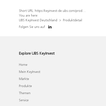
Short URL:
https://keyinvest-de.ubs.com/produkt/detail/index/isin/DE000UH211U9
You are here:
UBS KeyInvest Deutschland
Produktdetail
Folgen Sie uns auf
Explore UBS KeyInvest
Home
Mein KeyInvest
Märkte
Produkte
Themen
Service