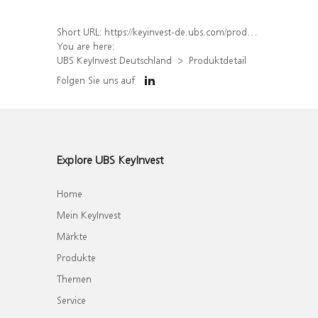
Short URL:
https://keyinvest-de.ubs.com/produkt/detail/index/isin/DE000UH0MJX4
You are here:
UBS KeyInvest Deutschland
Produktdetail
Folgen Sie uns auf
Explore UBS KeyInvest
Home
Mein KeyInvest
Märkte
Produkte
Themen
Service