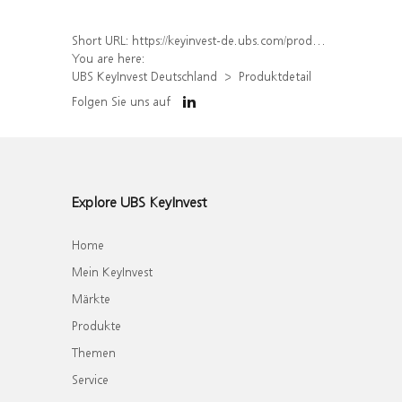
Short URL:
https://keyinvest-de.ubs.com/produkt/detail/index/isin/DE000UBS76S5
You are here:
UBS KeyInvest Deutschland
Produktdetail
Folgen Sie uns auf
Explore UBS KeyInvest
Home
Mein KeyInvest
Märkte
Produkte
Themen
Service