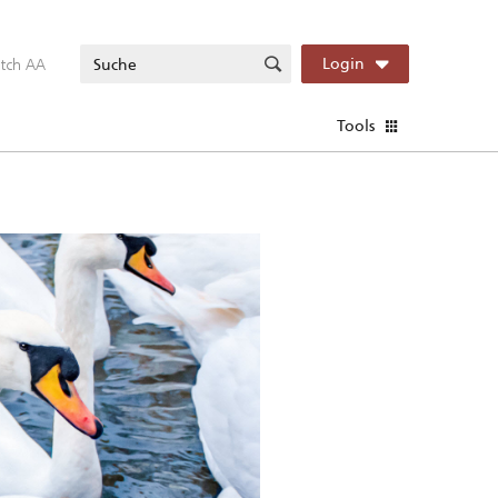
itch AA
Login
Tools