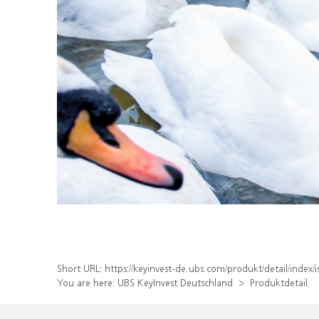
Short URL:
https://keyinvest-de.ubs.com/produkt/detail/inde
You are here:
UBS KeyInvest Deutschland
Produktdetail