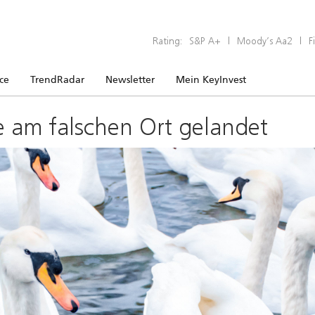
Rating:
S&P A+
|
Moody’s Aa2
|
F
ice
TrendRadar
Newsletter
Mein KeyInvest
e am falschen Ort gelandet