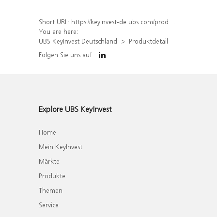
Short URL:
https://keyinvest-de.ubs.com/produkt/detail/index/isin/DE000UBS2LG1
You are here:
UBS KeyInvest Deutschland
Produktdetail
Folgen Sie uns auf
Explore UBS KeyInvest
Home
Mein KeyInvest
Märkte
Produkte
Themen
Service