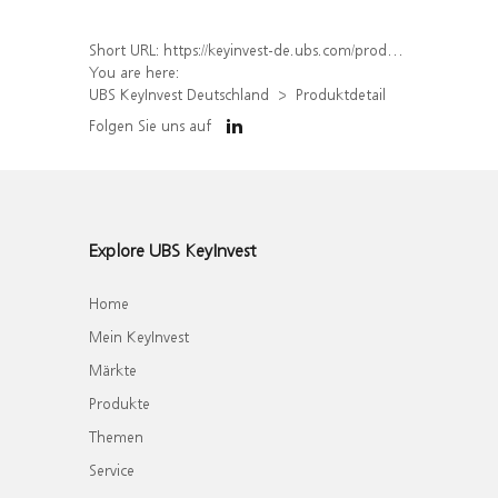
Short URL:
https://keyinvest-de.ubs.com/produkt/detail/index/isin/DE000UBS2KX8
You are here:
UBS KeyInvest Deutschland
Produktdetail
Folgen Sie uns auf
Explore UBS KeyInvest
Home
Mein KeyInvest
Märkte
Produkte
Themen
Service