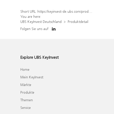
Short URL:
https://keyinvest-de.ubs.com/produkt/detail/index/isin/DE000UBS2K99
You are here:
UBS KeyInvest Deutschland
Produktdetail
Folgen Sie uns auf
Explore UBS KeyInvest
Home
Mein KeyInvest
Märkte
Produkte
Themen
Service