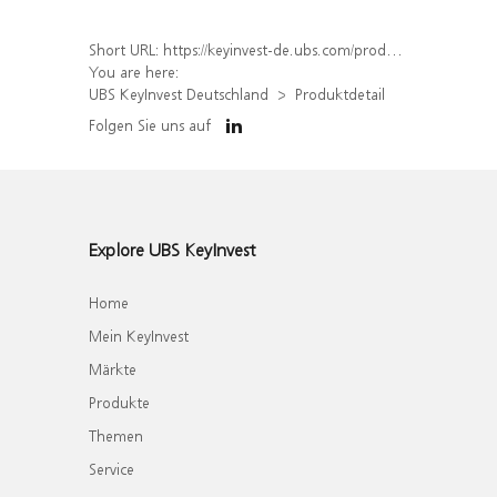
Short URL:
https://keyinvest-de.ubs.com/produkt/detail/index/isin/DE000UBS19S5
You are here:
UBS KeyInvest Deutschland
Produktdetail
Folgen Sie uns auf
Explore UBS KeyInvest
Home
Mein KeyInvest
Märkte
Produkte
Themen
Service