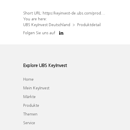
Short URL:
https://keyinvest-de.ubs.com/produkt/detail/index/isin/DE000UBS0XN6
You are here:
UBS KeyInvest Deutschland
Produktdetail
Folgen Sie uns auf
Explore UBS KeyInvest
Home
Mein KeyInvest
Märkte
Produkte
Themen
Service