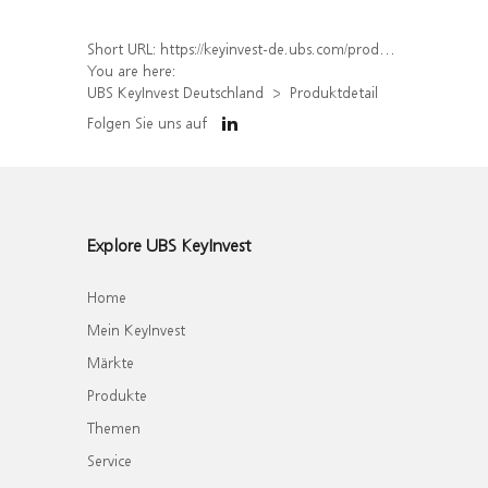
Short URL:
https://keyinvest-de.ubs.com/produkt/detail/index/isin/DE000UBS0W55
You are here:
UBS KeyInvest Deutschland
Produktdetail
Folgen Sie uns auf
Explore UBS KeyInvest
Home
Mein KeyInvest
Märkte
Produkte
Themen
Service