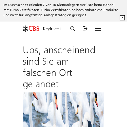
Im Durchschnitt erleiden 7 von 10 Kleinanlegern Verluste beim Handel
mit Turbo-Zertifikaten. Turbo-Zertifikate sind hoch risikoreiche Produkte
und nicht für langfristige Anlagestrategien geeignet.
^
KeyInvest
Ups, anscheinend
sind Sie am
falschen Ort
gelandet