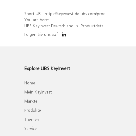
Short URL:
https://keyinvest-de.ubs.com/produkt/detail/index/isin/CH1566083676
You are here:
UBS KeyInvest Deutschland
Produktdetail
Folgen Sie uns auf
Explore UBS KeyInvest
Home
Mein KeyInvest
Märkte
Produkte
Themen
Service