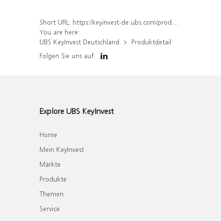
Short URL:
https://keyinvest-de.ubs.com/produkt/detail/index/isin/CH1322947768
You are here:
UBS KeyInvest Deutschland
Produktdetail
Folgen Sie uns auf
Explore UBS KeyInvest
Home
Mein KeyInvest
Märkte
Produkte
Themen
Service