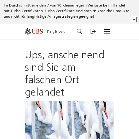
Im Durchschnitt erleiden 7 von 10 Kleinanlegern Verluste beim Handel
mit Turbo-Zertifikaten. Turbo-Zertifikate sind hoch risikoreiche Produkte
und nicht für langfristige Anlagestrategien geeignet.
^
KeyInvest
Ups, anscheinend
sind Sie am
falschen Ort
gelandet