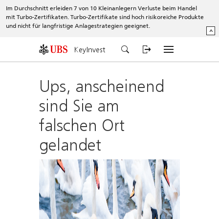
Im Durchschnitt erleiden 7 von 10 Kleinanlegern Verluste beim Handel
mit Turbo-Zertifikaten. Turbo-Zertifikate sind hoch risikoreiche Produkte
und nicht für langfristige Anlagestrategien geeignet.
^
KeyInvest
Ups, anscheinend
sind Sie am
falschen Ort
gelandet