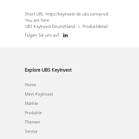
Short URL:
https://keyinvest-de.ubs.com/produkt/detail/index/isin/CH1322935151
You are here:
UBS KeyInvest Deutschland
Produktdetail
Folgen Sie uns auf
Explore UBS KeyInvest
Home
Mein KeyInvest
Märkte
Produkte
Themen
Service