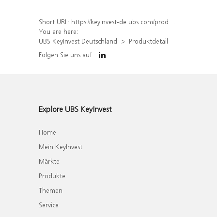
Short URL:
https://keyinvest-de.ubs.com/produkt/detail/index/isin/CH1319904749
You are here:
UBS KeyInvest Deutschland
Produktdetail
Folgen Sie uns auf
Explore UBS KeyInvest
Home
Mein KeyInvest
Märkte
Produkte
Themen
Service