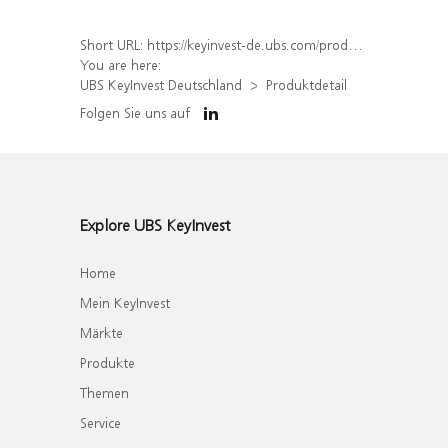
Short URL:
https://keyinvest-de.ubs.com/produkt/detail/index/isin/CH0135371638
You are here:
UBS KeyInvest Deutschland
Produktdetail
Folgen Sie uns auf
Explore UBS KeyInvest
Home
Mein KeyInvest
Märkte
Produkte
Themen
Service