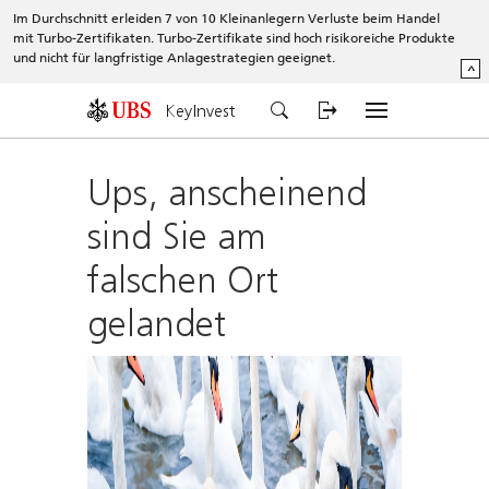
Im Durchschnitt erleiden 7 von 10 Kleinanlegern Verluste beim Handel
mit Turbo-Zertifikaten. Turbo-Zertifikate sind hoch risikoreiche Produkte
und nicht für langfristige Anlagestrategien geeignet.
^
KeyInvest
Ups, anscheinend
sind Sie am
falschen Ort
gelandet