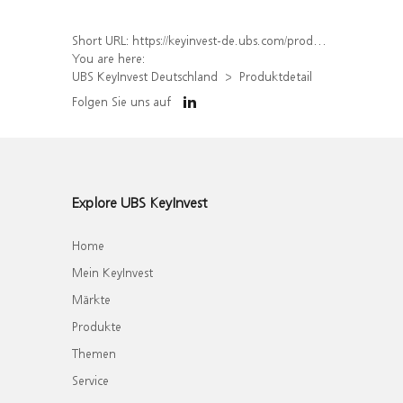
Short URL:
https://keyinvest-de.ubs.com/produkt/detail/index/isin/CH0024440353
You are here:
UBS KeyInvest Deutschland
Produktdetail
Folgen Sie uns auf
Explore UBS KeyInvest
Home
Mein KeyInvest
Märkte
Produkte
Themen
Service