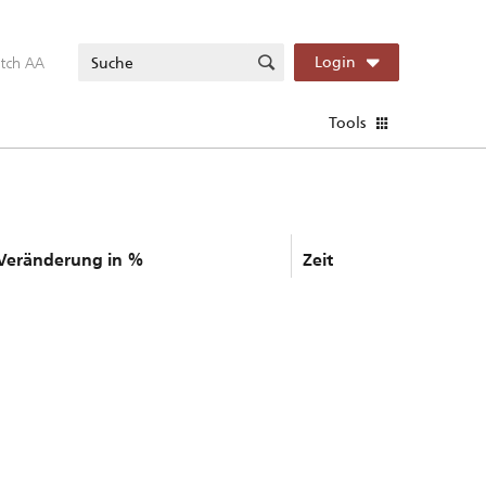
itch AA
Login
Tools
Veränderung in %
Zeit