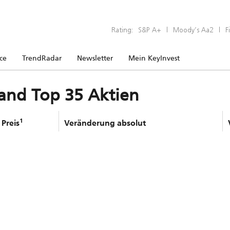
Rating:
S&P A+
|
Moody’s Aa2
|
F
ice
TrendRadar
Newsletter
Mein KeyInvest
and Top 35 Aktien
1
Preis
Veränderung absolut