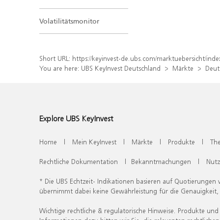
Volatilitätsmonitor
Short URL:
https://keyinvest-de.ubs.com/marktuebersicht/in
You are here:
UBS KeyInvest Deutschland
Märkte
Deut
Explore UBS KeyInvest
Home
|
Mein KeyInvest
|
Märkte
|
Produkte
|
Th
Rechtliche Dokumentation
|
Bekanntmachungen
|
Nut
* Die UBS Echtzeit- Indikationen basieren auf Quotierungen
übernimmt dabei keine Gewährleistung für die Genauigkeit
Wichtige rechtliche & regulatorische Hinweise. Produkte und 