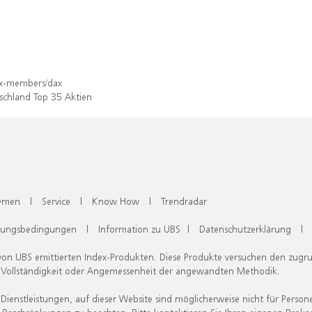
dex-members/dax
schland Top 35 Aktien
emen
|
Service
|
Know How
|
Trendradar
zungsbedingungen
|
Information zu UBS
|
Datenschutzerklärung
|
 von UBS emittierten Index-Produkten. Diese Produkte versuchen den zugr
, Vollständigkeit oder Angemessenheit der angewandten Methodik.
Dienstleistungen, auf dieser Website sind möglicherweise nicht für Person